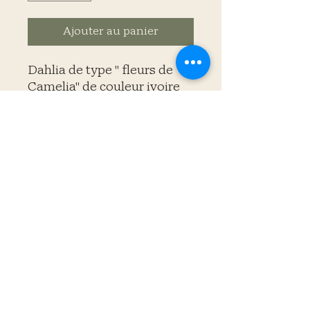
Ajouter au panier
Dahlia de type " fleurs de
Camelia" de couleur ivoire
et mauve avec un coeur qui
tire vers le jaune
Taille des fleurs: 4 "
Les bulbes proviennent de
Hollande
larepoussemicroferme@gmail.com