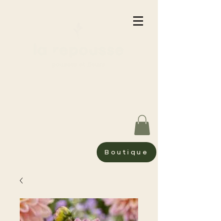
La Repousse microferme vous offre des
pousses et des fleurs cultivées
aux Îles de la Madeleine
Boutique